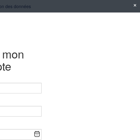
ation des données
e mon
te