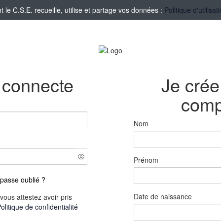
e C.S.E. recueille, utilise et partage vos données :
Politique d'utilis
 connecte
Je cré
comp
Nom
Prénom
passe oublié ?
Date de naissance
vous attestez avoir pris
olitique de confidentialité